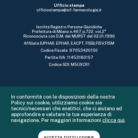
Ufficio stampa
ufficiostampa@sif-farmacologia.it
Iscritta Registro Persone Giuridiche
Prefettura di Milano n.467, p.722, vol.2°
Riconosciuta con D.M. del MURST del 02.01.1996
Affiliata IUPHAR, EPHAR, EACPT, FISBi,FISV,FISM
Codice Fiscale: 97053420150
Partita IVA: 11453180157
Codice SDI: M5UXCR1
In conformità con le disposizioni della nostra
Policy sui cookie, utilizziamo cookie sia
tecnici/necessari che analitici, che ci aiutano ad
approfondire e valutare la tua esperienza di
navigazione. Per maggiori informazioni
clicca qui
.
ACCETTA TUTTI I COOKIE