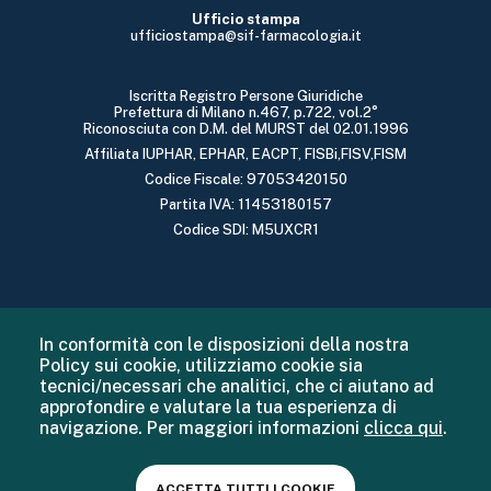
Ufficio stampa
ufficiostampa@sif-farmacologia.it
Iscritta Registro Persone Giuridiche
Prefettura di Milano n.467, p.722, vol.2°
Riconosciuta con D.M. del MURST del 02.01.1996
Affiliata IUPHAR, EPHAR, EACPT, FISBi,FISV,FISM
Codice Fiscale: 97053420150
Partita IVA: 11453180157
Codice SDI: M5UXCR1
In conformità con le disposizioni della nostra
Policy sui cookie, utilizziamo cookie sia
tecnici/necessari che analitici, che ci aiutano ad
approfondire e valutare la tua esperienza di
navigazione. Per maggiori informazioni
clicca qui
.
ACCETTA TUTTI I COOKIE