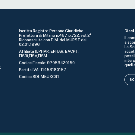
Iscritta Registro Persone Giuridiche
Disc
Prefettura di Milano n.467, p.722, vol.2°
Il co
Riconosciuta con D.M. del MURST del
a sco
02.01.1996
La So
Affiliata IUPHAR, EPHAR, EACPT,
accet
FISBi,FISV,FISM
possib
interp
Codice Fiscale: 97053420150
quelle
t
Partita IVA: 11453180157
Codice SDI: M5UXCR1
SCO