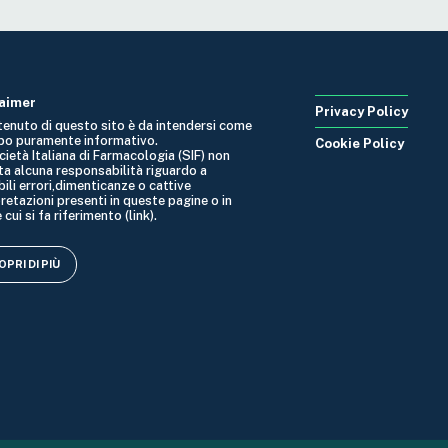
laimer
Privacy Policy
ntenuto di questo sito è da intendersi come
po puramente informativo.
Cookie Policy
cietà Italiana di Farmacologia (SIF) non
ta alcuna responsabilità riguardo a
ili errori,dimenticanze o cattive
retazioni presenti in queste pagine o in
 cui si fa riferimento (link).
PRI DI PIÙ