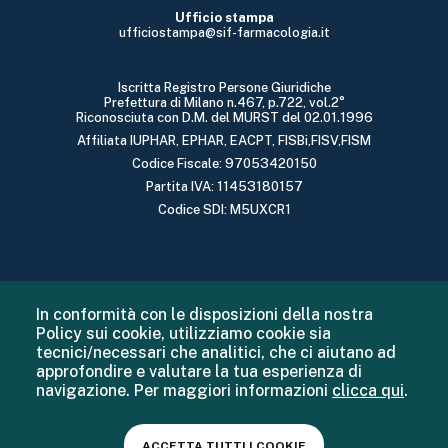
Ufficio stampa
ufficiostampa@sif-farmacologia.it
Iscritta Registro Persone Giuridiche
Prefettura di Milano n.467, p.722, vol.2°
Riconosciuta con D.M. del MURST del 02.01.1996
Affiliata IUPHAR, EPHAR, EACPT, FISBi,FISV,FISM
Codice Fiscale: 97053420150
Partita IVA: 11453180157
Codice SDI: M5UXCR1
In conformità con le disposizioni della nostra
Policy sui cookie, utilizziamo cookie sia
tecnici/necessari che analitici, che ci aiutano ad
approfondire e valutare la tua esperienza di
navigazione. Per maggiori informazioni
clicca qui
.
ACCETTA TUTTI I COOKIE