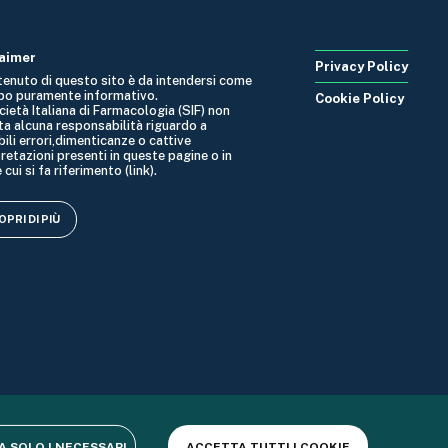
laimer
Privacy Policy
ntenuto di questo sito è da intendersi come
po puramente informativo.
Cookie Policy
cietà Italiana di Farmacologia (SIF) non
ta alcuna responsabilità riguardo a
ili errori,dimenticanze o cattive
retazioni presenti in queste pagine o in
 cui si fa riferimento (link).
PRI DI PIÙ
 SOLO I NECESSARI
ACCETTA TUTTI I COOKIE