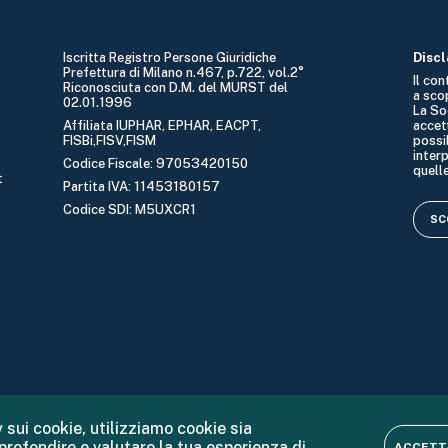
Iscritta Registro Persone Giuridiche
Disc
Prefettura di Milano n.467, p.722, vol.2°
Il co
Riconosciuta con D.M. del MURST del
a sco
02.01.1996
La So
Affiliata IUPHAR, EPHAR, EACPT,
accet
FISBi,FISV,FISM
possib
interp
Codice Fiscale: 97053420150
quelle
t
Partita IVA: 11453180157
Codice SDI: M5UXCR1
SCO
 sui cookie, utilizziamo cookie sia
pprofondire e valutare la tua esperienza di
ACCETTA