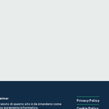
laimer
Privacy Policy
ntenuto di questo sito è da intendersi come
po puramente informativo.
Cookie Policy