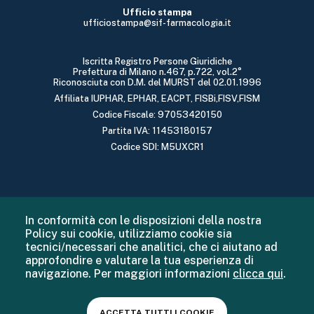
Ufficio stampa
ufficiostampa@sif-farmacologia.it
Iscritta Registro Persone Giuridiche
Prefettura di Milano n.467, p.722, vol.2°
Riconosciuta con D.M. del MURST del 02.01.1996
Affiliata IUPHAR, EPHAR, EACPT, FISBi,FISV,FISM
Codice Fiscale: 97053420150
Partita IVA: 11453180157
Codice SDI: M5UXCR1
In conformità con le disposizioni della nostra
Policy sui cookie, utilizziamo cookie sia
tecnici/necessari che analitici, che ci aiutano ad
approfondire e valutare la tua esperienza di
navigazione. Per maggiori informazioni
clicca qui
.
ACCETTA TUTTI I COOKIE