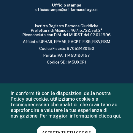
Ufficio stampa
ufficiostampa@sif-farmacologia.it
Iscritta Registro Persone Giuridiche
Prefettura di Milano n.467, p.722, vol.2°
Riconosciuta con D.M. del MURST del 02.01.1996
Affiliata IUPHAR, EPHAR, EACPT, FISBi,FISV,FISM
Codice Fiscale: 97053420150
Partita IVA: 11453180157
Codice SDI: M5UXCR1
In conformità con le disposizioni della nostra
Policy sui cookie, utilizziamo cookie sia
tecnici/necessari che analitici, che ci aiutano ad
approfondire e valutare la tua esperienza di
navigazione. Per maggiori informazioni
clicca qui
.
ACCETTA TUTTI I COOKIE