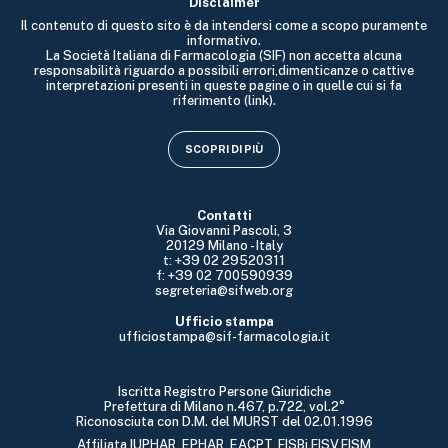
Disclaimer
Il contenuto di questo sito è da intendersi come a scopo puramente
informativo.
La Società Italiana di Farmacologia (SIF) non accetta alcuna
responsabilità riguardo a possibili errori,dimenticanze o cattive
interpretazioni presenti in queste pagine o in quelle cui si fa
riferimento (link).
SCOPRI DI PIÙ
Contatti
Via Giovanni Pascoli, 3
20129 Milano - Italy
t: +39 02 29520311
f: +39 02 700590939
segreteria@sifweb.org
Ufficio stampa
ufficiostampa@sif-farmacologia.it
Iscritta Registro Persone Giuridiche
Prefettura di Milano n.467, p.722, vol.2°
Riconosciuta con D.M. del MURST del 02.01.1996
Affiliata IUPHAR, EPHAR, EACPT, FISBi,FISV,FISM