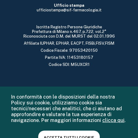
Ufficio stampa
ufficiostampa@sif-farmacologia.it
Iscritta Registro Persone Giuridiche
Prefettura di Milano n.467, p.722, vol.2°
Riconosciuta con D.M. del MURST del 02.01.1996
Affiliata IUPHAR, EPHAR, EACPT, FISBi,FISV,FISM
Codice Fiscale: 97053420150
Partita IVA: 11453180157
Codice SDI: M5UXCR1
In conformità con le disposizioni della nostra
Policy sui cookie, utilizziamo cookie sia
tecnici/necessari che analitici, che ci aiutano ad
approfondire e valutare la tua esperienza di
navigazione. Per maggiori informazioni
clicca qui
.
ACCETTA TUTTI I COOKIE