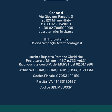
Contatti
Via Giovanni Pascoli, 3
20129 Milano - Italy
t: +39 02 29520311
f: +39 02 700590939
segreteria@sifweb.org
Ufficio stampa
ufficiostampa@sif-farmacologia.it
Iscritta Registro Persone Giuridiche
Prefettura di Milano n.467, p.722, vol.2°
Riconosciuta con D.M. del MURST del 02.01.1996
Affiliata IUPHAR, EPHAR, EACPT, FISBi,FISV,FISM
Codice Fiscale: 97053420150
Partita IVA: 11453180157
Codice SDI: M5UXCR1