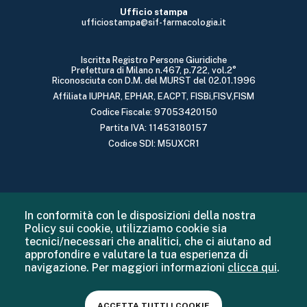
Ufficio stampa
ufficiostampa@sif-farmacologia.it
Iscritta Registro Persone Giuridiche
Prefettura di Milano n.467, p.722, vol.2°
Riconosciuta con D.M. del MURST del 02.01.1996
Affiliata IUPHAR, EPHAR, EACPT, FISBi,FISV,FISM
Codice Fiscale: 97053420150
Partita IVA: 11453180157
Codice SDI: M5UXCR1
In conformità con le disposizioni della nostra
Policy sui cookie, utilizziamo cookie sia
tecnici/necessari che analitici, che ci aiutano ad
approfondire e valutare la tua esperienza di
navigazione. Per maggiori informazioni
clicca qui
.
ACCETTA TUTTI I COOKIE