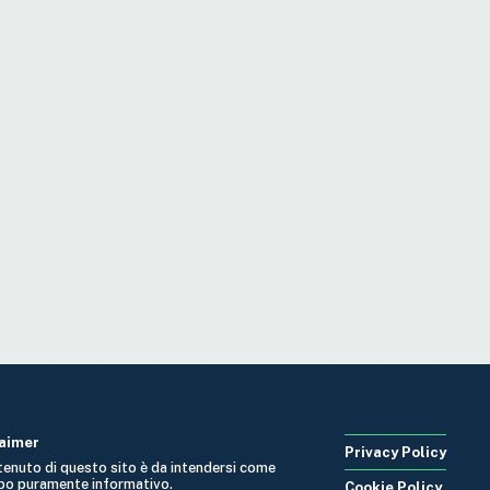
laimer
Privacy Policy
ntenuto di questo sito è da intendersi come
po puramente informativo.
Cookie Policy