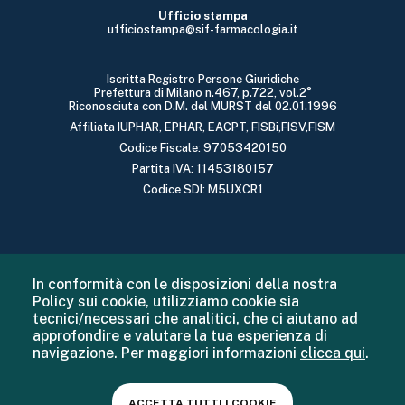
Ufficio stampa
ufficiostampa@sif-farmacologia.it
Iscritta Registro Persone Giuridiche
Prefettura di Milano n.467, p.722, vol.2°
Riconosciuta con D.M. del MURST del 02.01.1996
Affiliata IUPHAR, EPHAR, EACPT, FISBi,FISV,FISM
Codice Fiscale: 97053420150
Partita IVA: 11453180157
Codice SDI: M5UXCR1
In conformità con le disposizioni della nostra
Policy sui cookie, utilizziamo cookie sia
tecnici/necessari che analitici, che ci aiutano ad
approfondire e valutare la tua esperienza di
navigazione. Per maggiori informazioni
clicca qui
.
ACCETTA TUTTI I COOKIE