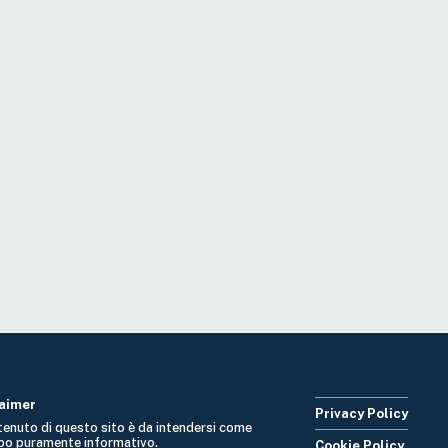
laimer
Privacy Policy
ntenuto di questo sito è da intendersi come
po puramente informativo.
Cookie Policy