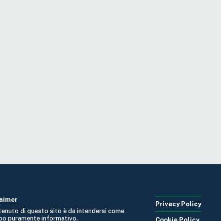
laimer
Privacy Policy
ntenuto di questo sito è da intendersi come
po puramente informativo.
Cookie Policy