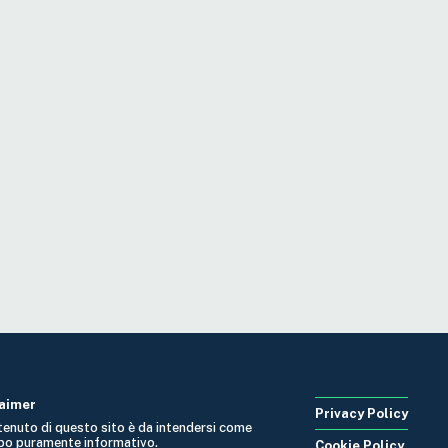
laimer
Privacy Policy
ntenuto di questo sito è da intendersi come
po puramente informativo.
Cookie Policy