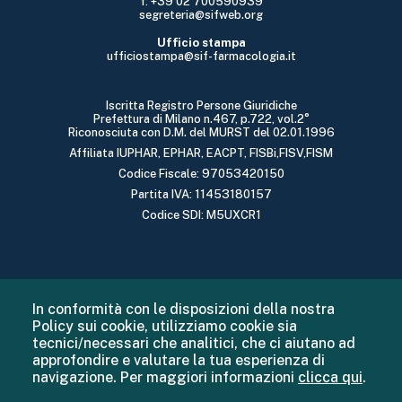
f: +39 02 700590939
segreteria@sifweb.org
Ufficio stampa
ufficiostampa@sif-farmacologia.it
Iscritta Registro Persone Giuridiche
Prefettura di Milano n.467, p.722, vol.2°
Riconosciuta con D.M. del MURST del 02.01.1996
Affiliata IUPHAR, EPHAR, EACPT, FISBi,FISV,FISM
Codice Fiscale: 97053420150
Partita IVA: 11453180157
Codice SDI: M5UXCR1
In conformità con le disposizioni della nostra
Policy sui cookie, utilizziamo cookie sia
tecnici/necessari che analitici, che ci aiutano ad
approfondire e valutare la tua esperienza di
navigazione. Per maggiori informazioni
clicca qui
.