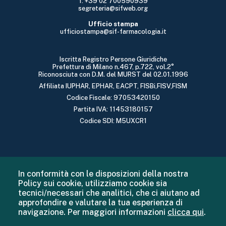
f: +39 02 700590939
segreteria@sifweb.org
Ufficio stampa
ufficiostampa@sif-farmacologia.it
Iscritta Registro Persone Giuridiche
Prefettura di Milano n.467, p.722, vol.2°
Riconosciuta con D.M. del MURST del 02.01.1996
Affiliata IUPHAR, EPHAR, EACPT, FISBi,FISV,FISM
Codice Fiscale: 97053420150
Partita IVA: 11453180157
Codice SDI: M5UXCR1
In conformità con le disposizioni della nostra
Policy sui cookie, utilizziamo cookie sia
tecnici/necessari che analitici, che ci aiutano ad
approfondire e valutare la tua esperienza di
navigazione. Per maggiori informazioni
clicca qui
.