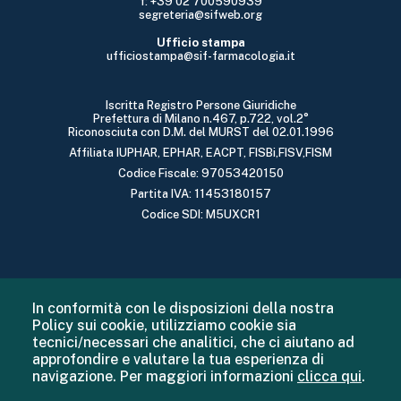
f: +39 02 700590939
segreteria@sifweb.org
Ufficio stampa
ufficiostampa@sif-farmacologia.it
Iscritta Registro Persone Giuridiche
Prefettura di Milano n.467, p.722, vol.2°
Riconosciuta con D.M. del MURST del 02.01.1996
Affiliata IUPHAR, EPHAR, EACPT, FISBi,FISV,FISM
Codice Fiscale: 97053420150
Partita IVA: 11453180157
Codice SDI: M5UXCR1
In conformità con le disposizioni della nostra
Policy sui cookie, utilizziamo cookie sia
tecnici/necessari che analitici, che ci aiutano ad
approfondire e valutare la tua esperienza di
navigazione. Per maggiori informazioni
clicca qui
.