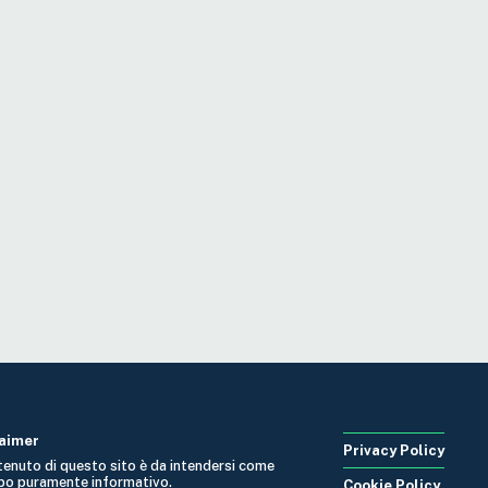
laimer
Privacy Policy
ntenuto di questo sito è da intendersi come
po puramente informativo.
Cookie Policy