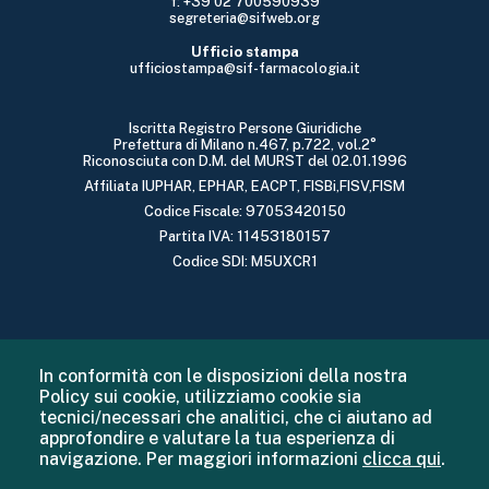
f: +39 02 700590939
segreteria@sifweb.org
Ufficio stampa
ufficiostampa@sif-farmacologia.it
Iscritta Registro Persone Giuridiche
Prefettura di Milano n.467, p.722, vol.2°
Riconosciuta con D.M. del MURST del 02.01.1996
Affiliata IUPHAR, EPHAR, EACPT, FISBi,FISV,FISM
Codice Fiscale: 97053420150
Partita IVA: 11453180157
Codice SDI: M5UXCR1
In conformità con le disposizioni della nostra
Policy sui cookie, utilizziamo cookie sia
tecnici/necessari che analitici, che ci aiutano ad
approfondire e valutare la tua esperienza di
navigazione. Per maggiori informazioni
clicca qui
.