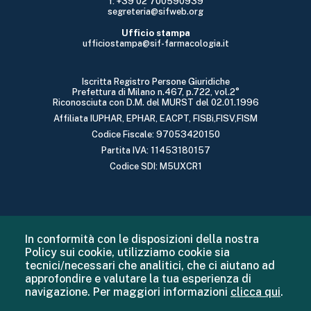
f: +39 02 700590939
segreteria@sifweb.org
Ufficio stampa
ufficiostampa@sif-farmacologia.it
Iscritta Registro Persone Giuridiche
Prefettura di Milano n.467, p.722, vol.2°
Riconosciuta con D.M. del MURST del 02.01.1996
Affiliata IUPHAR, EPHAR, EACPT, FISBi,FISV,FISM
Codice Fiscale: 97053420150
Partita IVA: 11453180157
Codice SDI: M5UXCR1
In conformità con le disposizioni della nostra
Policy sui cookie, utilizziamo cookie sia
tecnici/necessari che analitici, che ci aiutano ad
approfondire e valutare la tua esperienza di
navigazione. Per maggiori informazioni
clicca qui
.