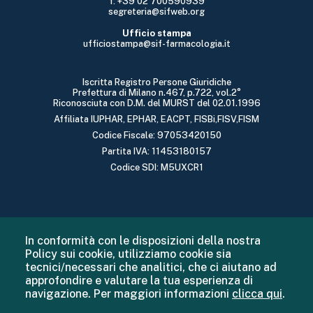
f: +39 02 700590939
segreteria@sifweb.org
Ufficio stampa
ufficiostampa@sif-farmacologia.it
Iscritta Registro Persone Giuridiche
Prefettura di Milano n.467, p.722, vol.2°
Riconosciuta con D.M. del MURST del 02.01.1996
Affiliata IUPHAR, EPHAR, EACPT, FISBi,FISV,FISM
Codice Fiscale: 97053420150
Partita IVA: 11453180157
Codice SDI: M5UXCR1
In conformità con le disposizioni della nostra
Policy sui cookie, utilizziamo cookie sia
tecnici/necessari che analitici, che ci aiutano ad
approfondire e valutare la tua esperienza di
navigazione. Per maggiori informazioni
clicca qui
.