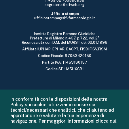
f: +39 02 700590939
segreteria@sifweb.org
Ufficio stampa
ufficiostampa@sif-farmacologia.it
Iscritta Registro Persone Giuridiche
Prefettura di Milano n.467, p.722, vol.2°
Riconosciuta con D.M. del MURST del 02.01.1996
Affiliata IUPHAR, EPHAR, EACPT, FISBi,FISV,FISM
Codice Fiscale: 97053420150
Partita IVA: 11453180157
Codice SDI: M5UXCR1
In conformità con le disposizioni della nostra
Policy sui cookie, utilizziamo cookie sia
tecnici/necessari che analitici, che ci aiutano ad
approfondire e valutare la tua esperienza di
navigazione. Per maggiori informazioni
clicca qui
.