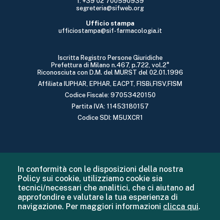
f: +39 02 700590939
segreteria@sifweb.org
Ufficio stampa
ufficiostampa@sif-farmacologia.it
Iscritta Registro Persone Giuridiche
Prefettura di Milano n.467, p.722, vol.2°
Riconosciuta con D.M. del MURST del 02.01.1996
Affiliata IUPHAR, EPHAR, EACPT, FISBi,FISV,FISM
Codice Fiscale: 97053420150
Partita IVA: 11453180157
Codice SDI: M5UXCR1
In conformità con le disposizioni della nostra
Policy sui cookie, utilizziamo cookie sia
tecnici/necessari che analitici, che ci aiutano ad
approfondire e valutare la tua esperienza di
navigazione. Per maggiori informazioni
clicca qui
.