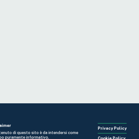
laimer
Privacy Policy
ntenuto di questo sito è da intendersi come
po puramente informativo.
Cookie Policy