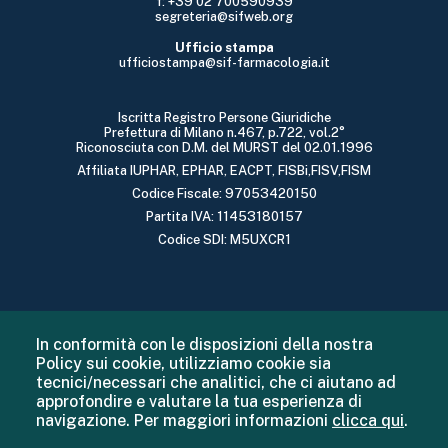
f: +39 02 700590939
segreteria@sifweb.org
Ufficio stampa
ufficiostampa@sif-farmacologia.it
Iscritta Registro Persone Giuridiche
Prefettura di Milano n.467, p.722, vol.2°
Riconosciuta con D.M. del MURST del 02.01.1996
Affiliata IUPHAR, EPHAR, EACPT, FISBi,FISV,FISM
Codice Fiscale: 97053420150
Partita IVA: 11453180157
Codice SDI: M5UXCR1
In conformità con le disposizioni della nostra
Policy sui cookie, utilizziamo cookie sia
tecnici/necessari che analitici, che ci aiutano ad
approfondire e valutare la tua esperienza di
navigazione. Per maggiori informazioni
clicca qui
.