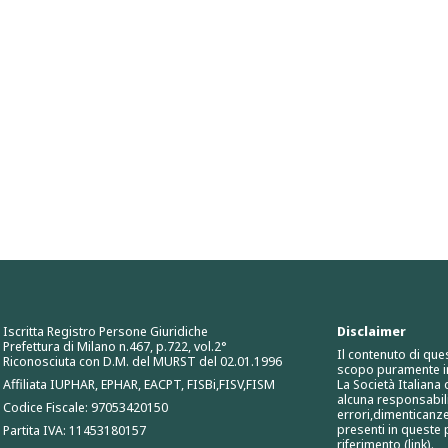
Iscritta Registro Persone Giuridiche
Disclaimer
Prefettura di Milano n.467, p.722, vol.2°
Il contenuto di que
Riconosciuta con D.M. del MURST del 02.01.1996
scopo puramente i
Affiliata IUPHAR, EPHAR, EACPT, FISBi,FISV,FISM
La Società Italiana
alcuna responsabili
Codice Fiscale: 97053420150
errori,dimenticanze
presenti in queste p
Partita IVA: 11453180157
riferimento (link).