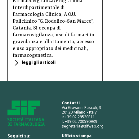
Farmacovigilanza/Programma
Interdipartimentale di
Farmacologia Clinica, A.O.U.
Policlinico “G. Rodolico-San Marco”,
Catania. Si occupa di
farmacovigilanza, uso di farmaci in
gravidanza e allattamento, accesso
e uso appropriato dei medicinali,
farmacogenetica.
leggi gli articoli
Contatti
Via Giovanni Pascoli, 3
20129 Milano - Italy
t: +39 02 29520311
f: +39 02 700590939
segreteria@sifweb.org
Seguici su:
Ufficio stampa