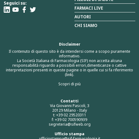
Seguici su:
FARMACI LIVE
AUTORI
CHI SIAMO
Disclaimer
Il contenuto di questo sito è da intendersi come a scopo puramente
informativo.
La Società Italiana di Farmacologia (SIF) non accetta alcuna
responsabilità riguardo a possibili errori,dimenticanze o cattive
interpretazioni presenti in queste pagine o in quelle cui si fa riferimento
(link).
Scopri di più
Contatti
Via Giovanni Pascoli, 3
20129 Milano - Italy
t: +39 02 29520311
f: +39 02 700590939
segreteria@sifweb.org
Ufficio stampa
ufficiostampa@sif-farmacologia.it