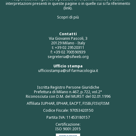
interpretazioni presenti in queste pagine o in quelle cui si fa riferimento
(link).
Scopri di più
Contatti
Via Giovanni Pascoli, 3
20129 Milano - Italy
t: +39 02 29520311
f: +39 02 700590939
segreteria@sifweb.org
Ufficio stampa
ufficiostampa@sif-farmacologia.it
Iscritta Registro Persone Giuridiche
Prefettura di Milano n.467, p.722, vol.2°
Riconosciuta con D.M. del MURST del 02.01.1996
Affiliata IUPHAR, EPHAR, EACPT, FISBi,FISV,FISM
Codice Fiscale: 97053420150
Partita IVA: 11453180157
Certificazione:
ISO 9001:2015