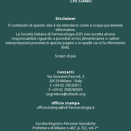
CHI SIAMO
Disclaimer
Il contenuto di questo sito è da intendersi come a scopo puramente
informativo.
La Società Italiana di Farmacologia (SIF) non accetta alcuna
responsabilità riguardo a possibili errori,dimenticanze o cattive
interpretazioni presenti in queste pagine o in quelle cui si fa riferimento
(link).
Scopri di più
Contatti
Via Giovanni Pascoli, 3
20129 Milano - Italy
t: +39 02 29520311
f: +39 02 700590939
segreteria@sifweb.org
Ufficio stampa
ufficiostampa@sif-farmacologia.it
Iscritta Registro Persone Giuridiche
Prefettura di Milano n.467, p.722, vol.2°