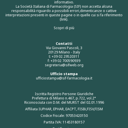
informativo.
La Società Italiana di Farmacologia (SIF) non accetta alcuna
responsabilità riguardo a possibili errori,dimenticanze o cattive
interpretazioni presenti in queste pagine o in quelle cui si fa riferimento
(link).
Scopri di più
Contatti
Via Giovanni Pascoli, 3
20129 Milano - Italy
t: +39 02 29520311
f: +39 02 700590939
segreteria@sifweb.org
Ufficio stampa
ufficiostampa@sif-farmacologia.it
Iscritta Registro Persone Giuridiche
Prefettura di Milano n.467, p.722, vol.2°
Riconosciuta con D.M. del MURST del 02.01.1996
Affiliata IUPHAR, EPHAR, EACPT, FISBi,FISV,FISM
Codice Fiscale: 97053420150
Partita IVA: 11453180157