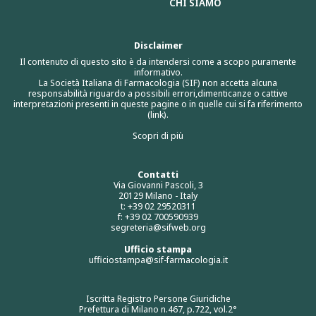
CHI SIAMO
Disclaimer
Il contenuto di questo sito è da intendersi come a scopo puramente
informativo.
La Società Italiana di Farmacologia (SIF) non accetta alcuna
responsabilità riguardo a possibili errori,dimenticanze o cattive
interpretazioni presenti in queste pagine o in quelle cui si fa riferimento
(link).
Scopri di più
Contatti
Via Giovanni Pascoli, 3
20129 Milano - Italy
t: +39 02 29520311
f: +39 02 700590939
segreteria@sifweb.org
Ufficio stampa
ufficiostampa@sif-farmacologia.it
Iscritta Registro Persone Giuridiche
Prefettura di Milano n.467, p.722, vol.2°