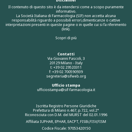
Disclaimer
Il contenuto di questo sito è da intendersi come a scopo puramente
informativo.
La Società Italiana di Farmacologia (SIF) non accetta alcuna
responsabilità riguardo a possibili errori,dimenticanze o cattive
interpretazioni presenti in queste pagine o in quelle cui si fa riferimento
(link).
Scopri di più
Contatti
Via Giovanni Pascoli, 3
20129 Milano - Italy
t: +39 02 29520311
f: +39 02 700590939
segreteria@sifweb.org
Ufficio stampa
ufficiostampa@sif-farmacologia.it
Iscritta Registro Persone Giuridiche
Prefettura di Milano n.467, p.722, vol.2°
Riconosciuta con D.M. del MURST del 02.01.1996
Affiliata IUPHAR, EPHAR, EACPT, FISBi,FISV,FISM
Codice Fiscale: 97053420150