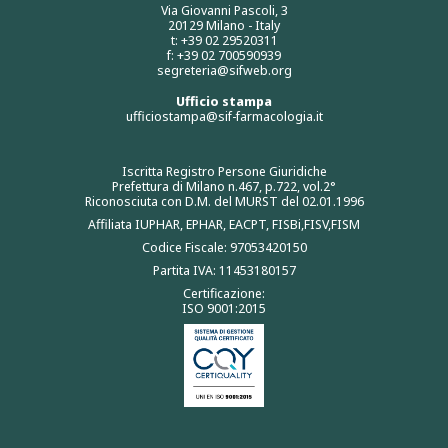
Via Giovanni Pascoli, 3
20129 Milano - Italy
t: +39 02 29520311
f: +39 02 700590939
segreteria@sifweb.org
Ufficio stampa
ufficiostampa@sif-farmacologia.it
Iscritta Registro Persone Giuridiche
Prefettura di Milano n.467, p.722, vol.2°
Riconosciuta con D.M. del MURST del 02.01.1996
Affiliata IUPHAR, EPHAR, EACPT, FISBi,FISV,FISM
Codice Fiscale: 97053420150
Partita IVA: 11453180157
Certificazione:
ISO 9001:2015