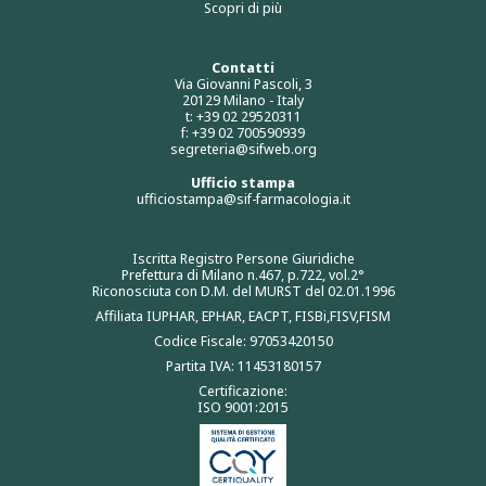
Scopri di più
Contatti
Via Giovanni Pascoli, 3
20129 Milano - Italy
t: +39 02 29520311
f: +39 02 700590939
segreteria@sifweb.org
Ufficio stampa
ufficiostampa@sif-farmacologia.it
Iscritta Registro Persone Giuridiche
Prefettura di Milano n.467, p.722, vol.2°
Riconosciuta con D.M. del MURST del 02.01.1996
Affiliata IUPHAR, EPHAR, EACPT, FISBi,FISV,FISM
Codice Fiscale: 97053420150
Partita IVA: 11453180157
Certificazione:
ISO 9001:2015