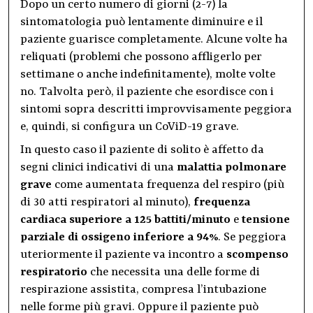
Dopo un certo numero di giorni (2-7) la
sintomatologia può lentamente diminuire e il
paziente guarisce completamente. Alcune volte ha
reliquati (problemi che possono affligerlo per
settimane o anche indefinitamente), molte volte
no. Talvolta però, il paziente che esordisce con i
sintomi sopra descritti improvvisamente peggiora
e, quindi, si configura un CoViD-19 grave.
In questo caso il paziente di solito è affetto da
segni clinici indicativi di una
malattia polmonare
grave
come aumentata frequenza del respiro (più
di 30 atti respiratori al minuto),
frequenza
cardiaca superiore a 125 battiti/minuto
e
tensione
parziale di ossigeno inferiore a 94%
. Se peggiora
uteriormente il paziente va incontro a
scompenso
respiratorio
che necessita una delle forme di
respirazione assistita, compresa l’intubazione
nelle forme più gravi. Oppure il paziente può