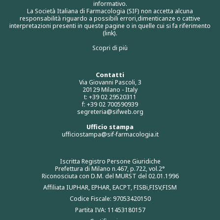
informativo.
La Società Italiana di Farmacologia (SIF) non accetta alcuna
responsabilità riguardo a possibili errori,dimenticanze o cattive
interpretazioni presenti in queste pagine o in quelle cui si fa riferimento
(link).
Scopri di più
Contatti
Via Giovanni Pascoli, 3
20129 Milano - Italy
t: +39 02 29520311
f: +39 02 700590939
segreteria@sifweb.org
Ufficio stampa
ufficiostampa@sif-farmacologia.it
Iscritta Registro Persone Giuridiche
Prefettura di Milano n.467, p.722, vol.2°
Riconosciuta con D.M. del MURST del 02.01.1996
Affiliata IUPHAR, EPHAR, EACPT, FISBi,FISV,FISM
Codice Fiscale: 97053420150
Partita IVA: 11453180157