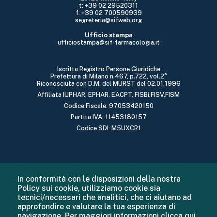
t: +39 02 29520311
f: +39 02 700590939
segreteria@sifweb.org
Ufficio stampa
ufficiostampa@sif-farmacologia.it
Iscritta Registro Persone Giuridiche
Prefettura di Milano n.467, p.722, vol.2°
Riconosciuta con D.M. del MURST del 02.01.1996
Affiliata IUPHAR, EPHAR, EACPT, FISBi,FISV,FISM
Codice Fiscale: 97053420150
Partita IVA: 11453180157
Codice SDI: M5UXCR1
In conformità con le disposizioni della nostra
Policy sui cookie, utilizziamo cookie sia
tecnici/necessari che analitici, che ci aiutano ad
approfondire e valutare la tua esperienza di
navigazione. Per maggiori informazioni
clicca qui
.