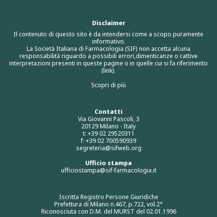
Disclaimer
Il contenuto di questo sito è da intendersi come a scopo puramente
informativo.
La Società Italiana di Farmacologia (SIF) non accetta alcuna
responsabilità riguardo a possibili errori,dimenticanze o cattive
interpretazioni presenti in queste pagine o in quelle cui si fa riferimento
(link).
Scopri di più
Contatti
Via Giovanni Pascoli, 3
20129 Milano - Italy
t: +39 02 29520311
f: +39 02 700590939
segreteria@sifweb.org
Ufficio stampa
ufficiostampa@sif-farmacologia.it
Iscritta Registro Persone Giuridiche
Prefettura di Milano n.467, p.722, vol.2°
Riconosciuta con D.M. del MURST del 02.01.1996