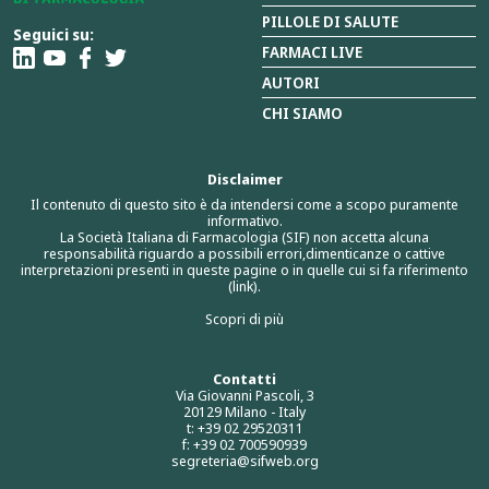
PILLOLE DI SALUTE
Seguici su:
FARMACI LIVE
AUTORI
CHI SIAMO
Disclaimer
Il contenuto di questo sito è da intendersi come a scopo puramente
informativo.
La Società Italiana di Farmacologia (SIF) non accetta alcuna
responsabilità riguardo a possibili errori,dimenticanze o cattive
interpretazioni presenti in queste pagine o in quelle cui si fa riferimento
(link).
Scopri di più
Contatti
Via Giovanni Pascoli, 3
20129 Milano - Italy
t: +39 02 29520311
f: +39 02 700590939
segreteria@sifweb.org