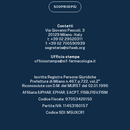
SCOPRI DI PIÙ
Contatti
Via Giovanni Pascoli, 3
20129 Milano - Italy
t: +39 02 29520311
f: +39 02 700590939
segreteria@sifweb.org
Ufficio stampa
ufficiostampa@sif-farmacologia.it
Iscritta Registro Persone Giuridiche
Prefettura di Milano n.467, p.722, vol.2°
Riconosciuta con D.M. del MURST del 02.01.1996
Affiliata IUPHAR, EPHAR, EACPT, FISBi,FISV,FISM
Codice Fiscale: 97053420150
Partita IVA: 11453180157
Codice SDI: M5UXCR1