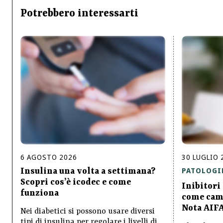
Potrebbero interessarti
6
AGOSTO
2026
30
LUGLIO
PATOLOGI
Insulina una volta a settimana?
Scopri cos’è icodec e come
Inibitori
funziona
come camb
Nota AIF
Nei diabetici si possono usare diversi
tipi di insulina per regolare i livelli di