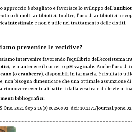
 approccio è sbagliato e favorisce lo sviluppo dell’
antibio
utico di molti antibiotici. Inoltre, l’uso di antibiotici a sc
ica intestinale
e non è utile nel trattamento delle cistiti.
iamo prevenire le recidive?
ssiamo intervenire favorendo l’equilibrio dell’ecosistema int
otici
,
e mantenere il corretto
pH vaginale
. Anche l’uso di 
icano
(o
cranberry
), disponibili in farmacia, è risultato uti
e, non bisogna dimenticare che una ottimale assunzione di ac
a rimuovere eventuali batteri dalla vescica e dalle vie urina
menti bibliografici:
 One. 2021 Sep 2;16(9):e0256992. doi: 10.1371/journal.pone.02