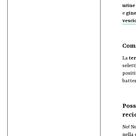
urine
e
gin
vesci
Come
La
te
selett
positi
batter
Poss
reci
No! N
nella 