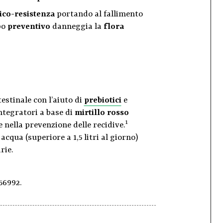
tico-resistenza
portando al fallimento
opo
preventivo
danneggia la
flora
estinale con l’aiuto di
prebiotici
e
integratori a base di
mirtillo rosso
1
le nella prevenzione delle recidive.
qua (superiore a 1,5 litri al giorno)
rie.
56992.