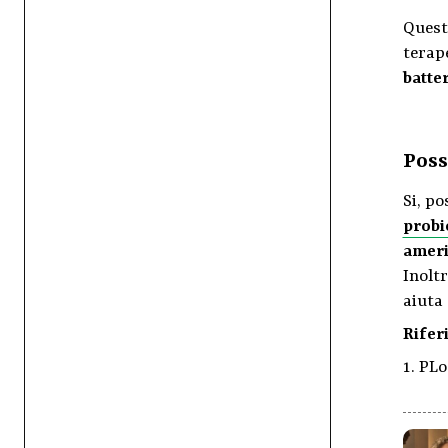
Questo
terape
batter
Poss
Si, po
probi
amer
Inoltr
aiuta 
Riferi
PLoS