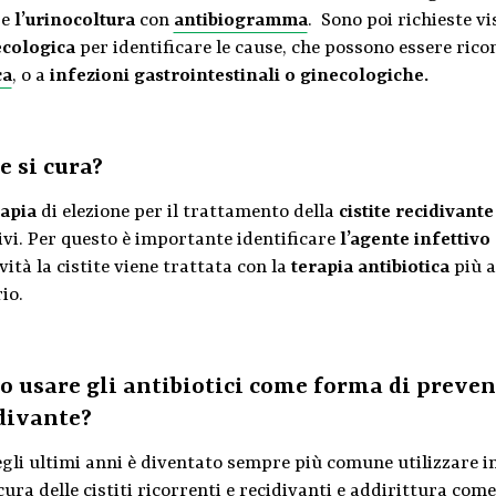
e
l’urinocoltura
con
antibiogramma
. Sono poi richieste vi
ecologica
per identificare le cause, che possono essere rico
ca
, o a
infezioni gastrointestinali o ginecologiche.
 si cura?
rapia
di elezione per il trattamento della
cistite recidivante
ivi. Per questo è importante identificare
l’agente infettivo
vità la cistite viene trattata con la
terapia antibiotica
più a
io.
o usare gli antibiotici come forma di prevenz
divante?
egli ultimi anni è diventato sempre più comune utilizzare 
cura delle cistiti ricorrenti e recidivanti e addirittura com