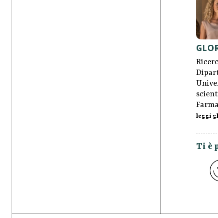
GLOR
Ricerc
Dipar
Univer
scient
Farma
leggi gl
Ti è 