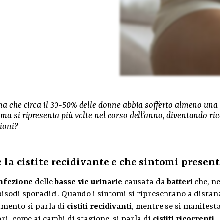
ma che circa il 30-50% delle donne abbia sofferto almeno una vol
ma si ripresenta più volte nel corso dell’anno, diventando ric
zioni?
è la cistite recidivante e che sintomi present
nfezione
delle
basse vie urinarie
causata da
batteri
che, ne
pisodi sporadici. Quando i sintomi si ripresentano a distan
amento si parla di
cistiti recidivanti
, mentre se si manifest
ri, come ai cambi di stagione, si parla di
cistiti ricorrenti
.