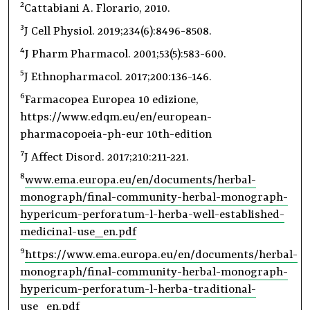
2
Cattabiani A. Florario, 2010.
3
J Cell Physiol. 2019;234(6):8496-8508.
4
J Pharm Pharmacol. 2001;53(5):583-600.
5
J Ethnopharmacol. 2017;200:136-146.
6
Farmacopea Europea 10 edizione,
https://www.edqm.eu/en/european-
pharmacopoeia-ph-eur 10th-edition
7
J Affect Disord. 2017;210:211-221.
8
www.ema.europa.eu/en/documents/herbal-
monograph/final-community-herbal-monograph-
hypericum-perforatum-l-herba-well-established-
medicinal-use_en.pdf
9
https://www.ema.europa.eu/en/documents/herbal-
monograph/final-community-herbal-monograph-
hypericum-perforatum-l-herba-traditional-
use_en.pdf