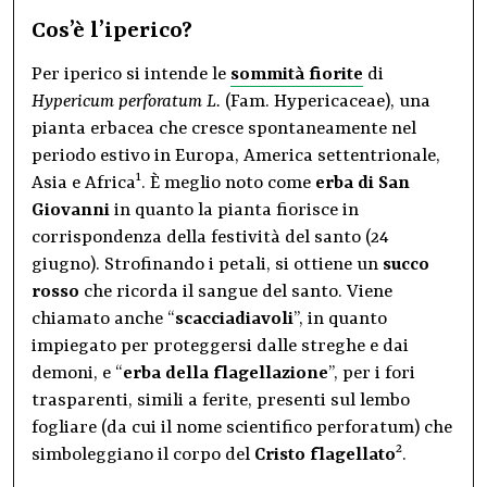
Cos’è l’iperico?
Per iperico si intende le
sommità fiorite
di
Hypericum perforatum L.
(Fam. Hypericaceae), una
pianta erbacea che cresce spontaneamente nel
periodo estivo in Europa, America settentrionale,
1
Asia e Africa
. È meglio noto come
erba di San
Giovanni
in quanto la pianta fiorisce in
corrispondenza della festività del santo (24
giugno). Strofinando i petali, si ottiene un
succo
rosso
che ricorda il sangue del santo. Viene
chiamato anche “
scacciadiavoli
”, in quanto
impiegato per proteggersi dalle streghe e dai
demoni, e “
erba della flagellazione
”, per i fori
trasparenti, simili a ferite, presenti sul lembo
fogliare (da cui il nome scientifico perforatum) che
2
simboleggiano il corpo del
Cristo flagellato
.