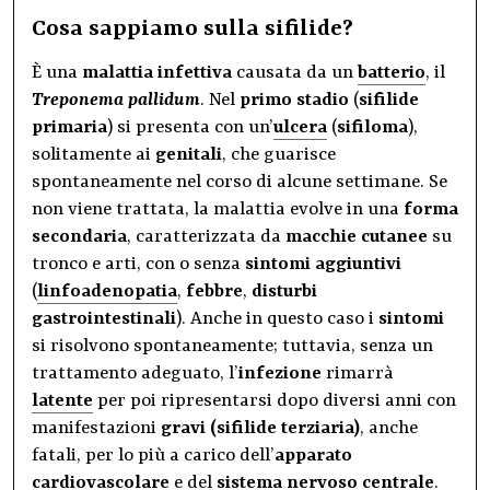
Cosa sappiamo sulla sifilide?
È una
malattia infettiva
causata da un
batterio
, il
Treponema pallidum
. Nel
primo stadio
(
sifilide
primaria
) si presenta con un’
ulcera
(
sifiloma
),
solitamente ai
genitali
, che guarisce
spontaneamente nel corso di alcune settimane. Se
non viene trattata, la malattia evolve in una
forma
secondaria
, caratterizzata da
macchie cutanee
su
tronco e arti, con o senza
sintomi aggiuntivi
(
linfoadenopatia
,
febbre
,
disturbi
gastrointestinali
). Anche in questo caso i
sintomi
si risolvono spontaneamente; tuttavia, senza un
trattamento adeguato, l’
infezione
rimarrà
latente
per poi ripresentarsi dopo diversi anni con
manifestazioni
gravi (sifilide terziaria)
, anche
fatali, per lo più a carico dell’
apparato
cardiovascolare
e del
sistema nervoso centrale
.