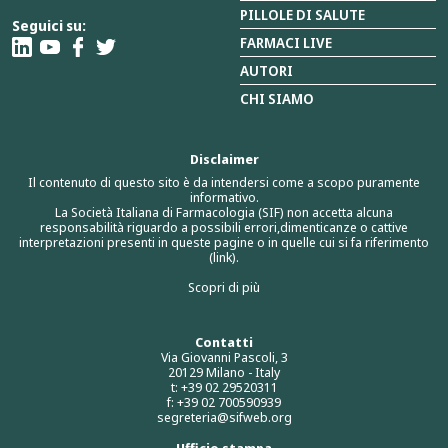
PILLOLE DI SALUTE
Seguici su:
FARMACI LIVE
AUTORI
CHI SIAMO
Disclaimer
Il contenuto di questo sito è da intendersi come a scopo puramente
informativo.
La Società Italiana di Farmacologia (SIF) non accetta alcuna
responsabilità riguardo a possibili errori,dimenticanze o cattive
interpretazioni presenti in queste pagine o in quelle cui si fa riferimento
(link).
Scopri di più
Contatti
Via Giovanni Pascoli, 3
20129 Milano - Italy
t: +39 02 29520311
f: +39 02 700590939
segreteria@sifweb.org
Ufficio stampa