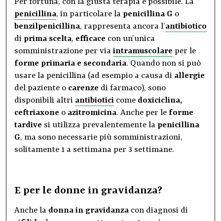
Per fortuna, con la giusta terapia è possibile. La
penicillina
, in particolare la
penicillina G
o
benzilpenicillina
, rappresenta ancora l’
antibiotico
di
prima scelta
,
efficace
con un’unica
somministrazione per via
intramuscolare
per le
forme primaria e secondaria
. Quando non si può
usare la penicillina (ad esempio a causa di
allergie
del paziente o
carenze
di farmaco), sono
disponibili altri
antibiotici
come
doxiciclina,
ceftriaxone
o
azitromicina
. Anche per le
forme
tardive
si utilizza prevalentemente la
penicillina
G
, ma sono necessarie più somministrazioni,
solitamente 1 a settimana per 3 settimane.
E per le donne in gravidanza?
Anche la
donna in gravidanza
con diagnosi di