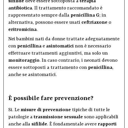
sifilide
deve essere sottoposta a
terapia
antibiotica
. Il trattamento raccomandato è
rappresentato sempre dalla
penicillina G
; in
alternativa, possono essere usati
ceftriaxone
o
eritromicina
.
Nei bambini nati da donne trattate adeguatamente
con
penicillina
e
asintomatici
non è necessario
effettuare trattamenti aggiuntivi, ma solo un
monitoraggio
. In caso contrario, i neonati devono
essere sottoposti a trattamento con
penicillina
,
anche se asintomatici.
È possibile fare prevenzione?
Si. Le
misure di prevenzione
tipiche di tutte le
patologie a
trasmissione sessuale
sono applicabili
anche alla
sifilide
. È fondamentale avere
rapporti