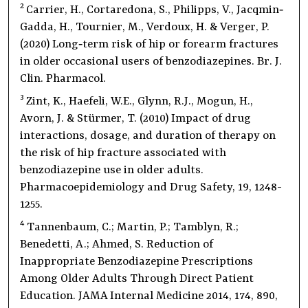
2
Carrier, H., Cortaredona, S., Philipps, V., Jacqmin‐
Gadda, H., Tournier, M., Verdoux, H. & Verger, P.
(2020) Long‐term risk of hip or forearm fractures
in older occasional users of benzodiazepines. Br. J.
Clin. Pharmacol.
3
Zint, K., Haefeli, W.E., Glynn, R.J., Mogun, H.,
Avorn, J. & Stürmer, T. (2010) Impact of drug
interactions, dosage, and duration of therapy on
the risk of hip fracture associated with
benzodiazepine use in older adults.
Pharmacoepidemiology and Drug Safety, 19, 1248-
1255.
4
Tannenbaum, C.; Martin, P.; Tamblyn, R.;
Benedetti, A.; Ahmed, S. Reduction of
Inappropriate Benzodiazepine Prescriptions
Among Older Adults Through Direct Patient
Education. JAMA Internal Medicine 2014, 174, 890,