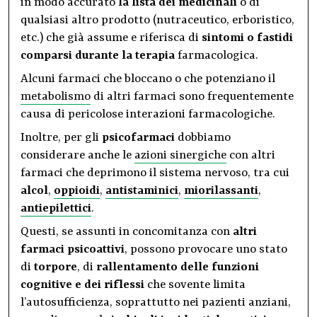
in modo accurato
la lista dei medicinali
o di
qualsiasi altro prodotto (nutraceutico, erboristico,
etc.) che già assume e riferisca di
sintomi o fastidi
comparsi durante la terapia
farmacologica.
Alcuni farmaci che bloccano o che potenziano il
metabolismo
di altri farmaci sono frequentemente
causa di pericolose interazioni farmacologiche.
Inoltre, per gli
psicofarmaci
dobbiamo
considerare anche le
azioni sinergiche
con altri
farmaci che deprimono il sistema nervoso, tra cui
alcol
,
oppioidi
,
antistaminici
,
miorilassanti
,
antiepilettici
.
Questi, se assunti in concomitanza con
altri
farmaci psicoattivi
, possono provocare uno stato
di
torpore
, di
rallentamento delle funzioni
cognitive
e dei riflessi
che sovente limita
l’autosufficienza, soprattutto nei pazienti anziani,