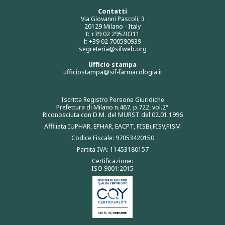
Contatti
Via Giovanni Pascoli, 3
20129 Milano - Italy
t: +39 02 29520311
f: +39 02 700590939
segreteria@sifweb.org
Ufficio stampa
ufficiostampa@sif-farmacologia.it
Iscritta Registro Persone Giuridiche
Prefettura di Milano n.467, p.722, vol.2°
Riconosciuta con D.M. del MURST del 02.01.1996
Affiliata IUPHAR, EPHAR, EACPT, FISBi,FISV,FISM
Codice Fiscale: 97053420150
Partita IVA: 11453180157
Certificazione:
ISO 9001:2015