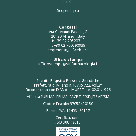
(link).
Scopri di più
Contatti
Via Giovanni Pascoli, 3
20129 Milano - Italy
t: +39 02 29520311
f: +39 02 700590939
segreteria@sifweb.org
Ufficio stampa
ufficiostampa@sif-farmacologia.it
Iscritta Registro Persone Giuridiche
Prefettura di Milano n.467, p.722, vol.2°
Riconosciuta con D.M. del MURST del 02.01.1996
Affiliata IUPHAR, EPHAR, EACPT, FISBi,FISV,FISM
Codice Fiscale: 97053420150
Partita IVA: 11453180157
Certificazione:
ISO 9001:2015