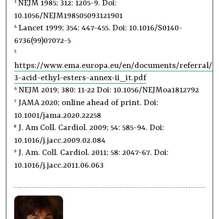
NEJM 1985; 312: 1205-9. Doi:
3
10.1056/NEJM198505093121901
Lancet 1999; 354: 447-455. Doi: 10.1016/S0140-
4
6736(99)07072-5
5
https://www.ema.europa.eu/en/documents/referral/
3-acid-ethyl-esters-annex-ii_it.pdf
NEJM 2019; 380: 11-22 Doi: 10.1056/NEJMoa1812792
6
JAMA 2020; online ahead of print. Doi:
7
10.1001/jama.2020.22258
J. Am Coll. Cardiol. 2009; 54: 585-94. Doi:
8
10.1016/j.jacc.2009.02.084
J. Am. Coll. Cardiol. 2011; 58: 2047-67. Doi:
9
10.1016/j.jacc.2011.06.063