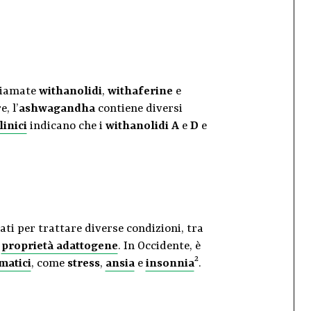
hiamate
withanolidi
,
withaferine
e
e, l’
ashwagandha
contiene diversi
linici
indicano che i
withanolidi A
e
D
e
ati per trattare diverse condizioni, tra
o
proprietà adattogene
. In Occidente, è
2
matici
, come
stress
,
ansia
e
insonnia
.