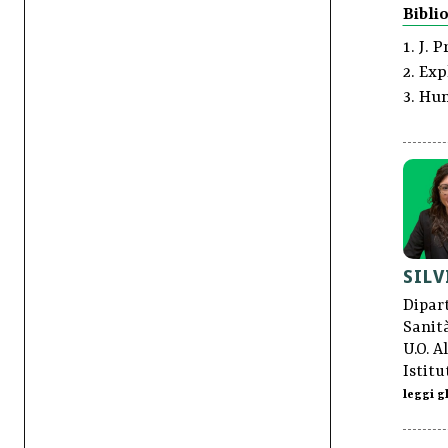
Biblio
J. P
Expl
Hum
SILV
Dipar
Sanità
U.O. A
Istitu
leggi gl