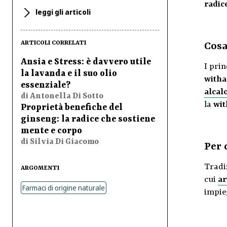
radic
leggi gli articoli
ARTICOLI CORRELATI
Cosa
Ansia e Stress: è davvero utile
I prin
la lavanda e il suo olio
witha
essenziale?
alcalo
di Antonella Di Sotto
la
wit
Proprietà benefiche del
ginseng: la radice che sostiene
mente e corpo
di Silvia Di Giacomo
Per 
Tradi
ARGOMENTI
cui
ar
Farmaci di origine naturale
impie