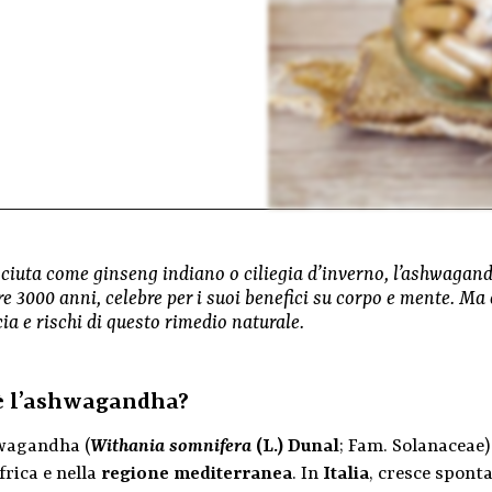
iuta come ginseng indiano o ciliegia d’inverno, l’ashwagand
re 3000 anni, celebre per i suoi benefici su corpo e mente. M
cia e rischi di questo rimedio naturale.
è l’ashwagandha?
wagandha (
Withania somnifera
(L.) Dunal
; Fam. Solanaceae)
frica e nella
regione mediterranea
. In
Italia
, cresce spon