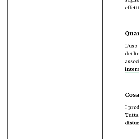
segnal
effett
Quan
L'uso
dei li
assoc
inter
Cosa
I prod
Tuttav
distur