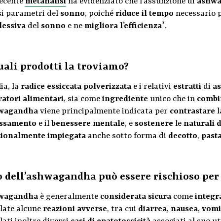
ecente
metanalisi
ha evidenziato che l’assunzione di
ashw
si parametri del
sonno
, poiché
riduce il tempo
necessario 
3
essiva
del
sonno
e ne
migliora l’efficienza
.
uali prodotti la troviamo?
lia, la
radice essiccata polverizzata
e i relativi
estratti
di
a
ratori alimentari
, sia come
ingrediente
unico che in
combi
wagandha
viene principalmente indicata per
contrastare
lassamento
e il
benessere mentale
, e
sostenere
le
naturali 
zionalmente
impiegata
anche sotto forma di
decotto
,
past
o dell’ashwagandha può essere rischioso per 
wagandha
è generalmente
considerata sicura
come
integr
late alcune
reazioni avverse
, tra cui
diarrea
,
nausea
,
vomi