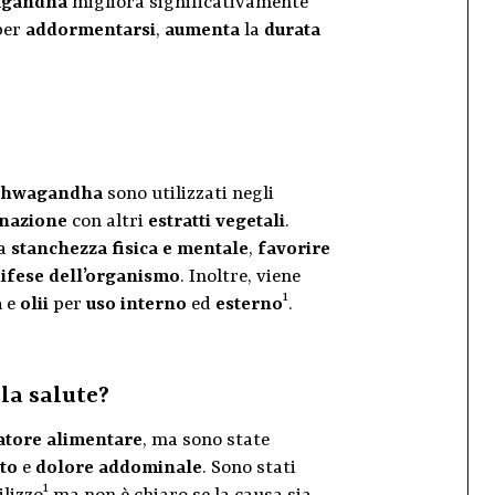
agandha
migliora significativamente
per
addormentarsi
,
aumenta
la
durata
shwagandha
sono utilizzati negli
nazione
con altri
estratti vegetali
.
la
stanchezza fisica e mentale
,
favorire
difese dell’organismo
. Inoltre, viene
1
a
e
olii
per
uso interno
ed
esterno
.
la salute?
atore alimentare
, ma sono state
to
e
dolore addominale
. Sono stati
1