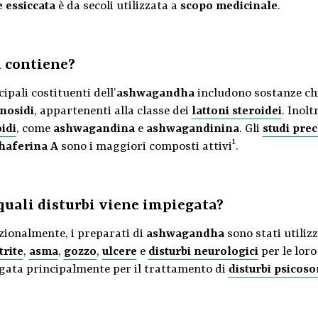
e essiccata
è da secoli utilizzata a
scopo medicinale
.
 contiene?
cipali costituenti dell’
ashwagandha
includono sostanze c
nosidi
, appartenenti alla classe dei
lattoni steroidei
. Inoltr
idi
, come
ashwagandina
e
ashwagandinina
. Gli
studi prec
1
haferina A
sono i maggiori composti attivi
.
quali disturbi viene impiegata?
zionalmente, i preparati di
ashwagandha
sono stati utilizz
trite
,
asma
,
gozzo
,
ulcere
e
disturbi neurologici
per le lor
gata principalmente per il trattamento di
disturbi psicoso