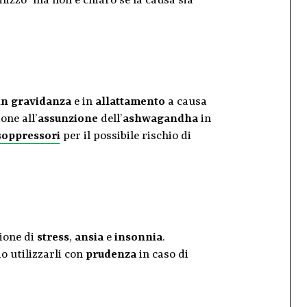
ilizzo
ma non è chiaro se la causa sia
in gravidanza
e in
allattamento
a causa
one all’
assunzione
dell’
ashwagandha
in
oppressori
per il possibile rischio di
tione di
stress
,
ansia
e
insonnia
.
o utilizzarli con
prudenza
in caso di