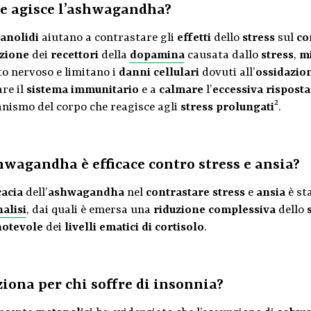
 agisce l’ashwagandha?
anolidi
aiutano a contrastare gli
effetti
dello
stress
sul
co
azione
dei
recettori
della
dopamina
causata dallo
stress
,
m
to nervoso e limitano i
danni cellulari
dovuti all’
ossidazio
re il
sistema immunitario
e a
calmare
l’
eccessiva rispost
2
nismo del corpo che reagisce agli
stress prolungati
.
hwagandha è efficace contro stress e ansia?
cacia
dell’
ashwagandha
nel
contrastare
stress
e
ansia
è st
alisi
, dai quali è emersa una
riduzione complessiva
dello
notevole
dei
livelli ematici di cortisolo
.
iona per chi soffre di insonnia?