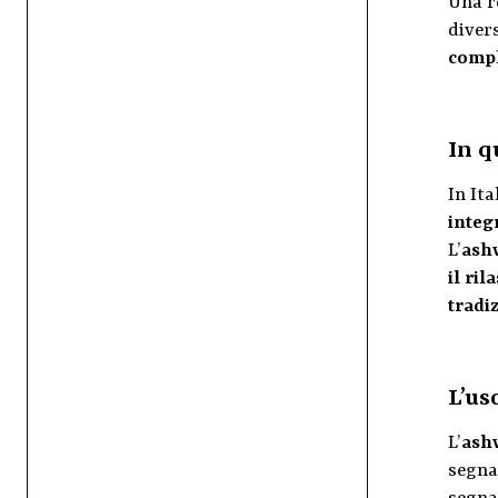
Una r
diver
compl
In q
In Ita
integ
L’
ash
il ri
tradi
L’us
L’
ash
segna