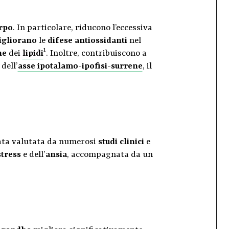
rpo
. In particolare, riducono l’eccessiva
igliorano
le
difese antiossidanti
nel
1
ne
dei
lipidi
. Inoltre, contribuiscono a
a
dell’
asse ipotalamo-ipofisi-surrene
, il
ata valutata da numerosi
studi clinici
e
stress
e dell’
ansia
, accompagnata da un