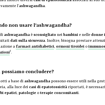
ati inoltre diversi
casi di epatotossicità
associati al suo ut
ivamente l’
ashwagandha
.
do non usare l'ashwagandha?
 di
ashwagandha
è
sconsigliato
nei
bambini
e nelle
donne 
mitati
dati sulla sicurezza
. Inoltre, bisogna prestare attenzi
iazione a
farmaci
antidiabetici
,
ormoni tiroidei
o
immunos
1
azioni
.
 possiamo concludere?
otti a base di
ashwagandha
possono essere utili nella ges
ia, alla luce dei
casi di epatotossicità
riportati, è necessari
bi epatici
,
patologie
o
terapie concomitanti
.