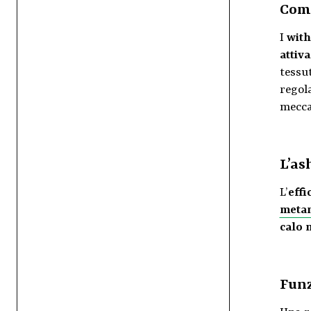
Come
I
with
attiv
tessu
regola
mecca
L’as
L’
effi
metan
calo 
Funz