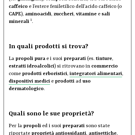
caffeico
e l’estere feniletilico dell’acido caffeico (o
CAPE
),
aminoacidi
,
zuccheri
,
vitamine
e
sali
1
minerali
.
In quali prodotti si trova?
La
propoli
pura
e i suoi
preparati
(es.
tinture
,
estratti
idroalcolici
) si ritrovano in
commercio
come
prodotti erboristici
,
integratori alimentari
,
dispositivi medici
e
prodotti
ad
uso
dermatologico
.
Quali sono le sue proprietà?
Per la
propoli
ed i suoi
preparati
sono state
riportate
proprietà
antiossidanti
,
antisettiche
,