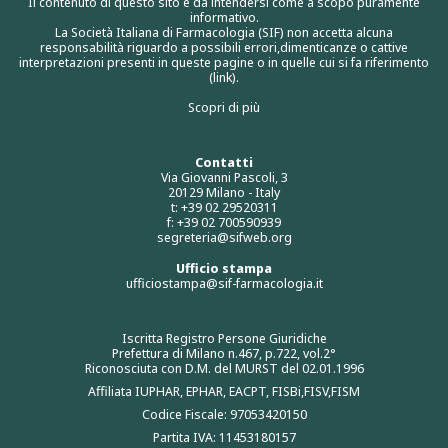
Il contenuto di questo sito è da intendersi come a scopo puramente
informativo.
La Società Italiana di Farmacologia (SIF) non accetta alcuna
responsabilità riguardo a possibili errori,dimenticanze o cattive
interpretazioni presenti in queste pagine o in quelle cui si fa riferimento
(link).
Scopri di più
Contatti
Via Giovanni Pascoli, 3
20129 Milano - Italy
t: +39 02 29520311
f: +39 02 700590939
segreteria@sifweb.org
Ufficio stampa
ufficiostampa@sif-farmacologia.it
Iscritta Registro Persone Giuridiche
Prefettura di Milano n.467, p.722, vol.2°
Riconosciuta con D.M. del MURST del 02.01.1996
Affiliata IUPHAR, EPHAR, EACPT, FISBi,FISV,FISM
Codice Fiscale: 97053420150
Partita IVA: 11453180157