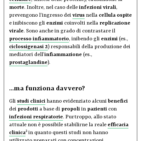
morte
. Inoltre, nel caso delle
infezioni
virali
,
prevengono l’ingresso dei
virus
nella
cellula ospite
e inibiscono gli
enzimi
coinvolti nella
replicazione
virale
. Sono anche in grado di contrastare il
processo infiammatorio
, inibendo gli
enzimi
(es.,
ciclossigenasi 2
) responsabili della produzione dei
mediatori dell’
infiammazione
(es.,
prostaglandine
).
…ma funziona davvero?
Gli
studi clinici
hanno evidenziato alcuni
benefici
dei
prodotti
a base di
propoli
in
pazienti
con
infezioni respiratorie
. Purtroppo, allo stato
attuale non è possibile stabilirne la reale
efficacia
2
clinica
in quanto questi studi non hanno
utilizzato preparati con concentrazioni