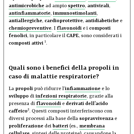
antimicrobiche
ad ampio
spettro
,
antivirali
,
antinfiammatorie
,
immunostimolanti
,
antiallergiche
,
cardioprotettive
,
antidiabetiche
e
chemiopreventive
. I
flavonoidi
e i
composti
fenolici
, in particolare il
CAPE
, sono considerati i
1
composti attivi
.
Quali sono i benefici della propoli in
caso di malattie respiratorie?
La
propoli
può ridurre l’
infiammazione
e lo
sviluppo
di
infezioni respiratorie
, grazie alla
presenza di
flavonoidi
e
derivati dell’acido
2
caffeico
. Questi composti interferiscono con
diversi processi alla base della
sopravvivenza
e
proliferazione
dei
batteri
(es.,
membrana
cellulare
, sintesi delle proteine), causandone la